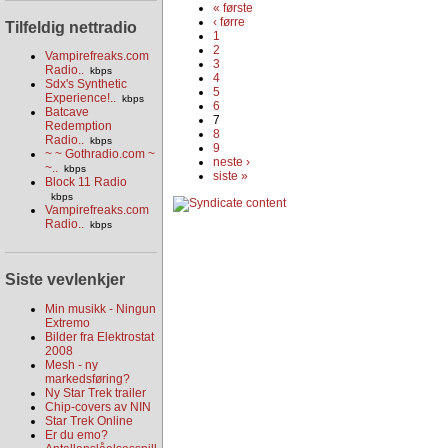
« første
‹ førre
Tilfeldig nettradio
1
2
Vampirefreaks.com
3
Radio..
kbps
4
Sdx's Synthetic
5
Experience!..
kbps
6
Batcave
7
Redemption
8
Radio..
kbps
9
~ ~ Gothradio.com ~
neste ›
~..
kbps
siste »
Block 11 Radio
kbps
Vampirefreaks.com
Radio..
kbps
Siste vevlenkjer
Min musikk - Ningun
Extremo
Bilder fra Elektrostat
2008
Mesh - ny
markedsføring?
Ny Star Trek trailer
Chip-covers av NIN
Star Trek Online
Er du emo?