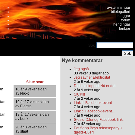
avstemmingar
biletegalleri
bloggar
forum
hendingar
lenkjer
Søk:
Nye kommentarar
Jeg også
33 veker 3 dagar ago
Jeg savner Elektrostat
2 år 9 veker ago
Siste svar
Det ble stoppet! Nå er det
dan
18 år 9 veker sidan
2 år 9 veker ago
av Nikko
SICK!!!
7 år 2 veker ago
idan
19 år 17 veker sidan
Link til Facebook-event...
av Electro
7 år 4 veker ago
Link til Facebook-event...
idan
19 år 17 veker sidan
7 år 9 veker ago
av bonk
Gjeste-DJer og Facebook-link...
7 år 42 veker ago
dan
20 år 8 veker sidan
Pet Shop Boys releaseparty +
av staat
gjeste-DJer!