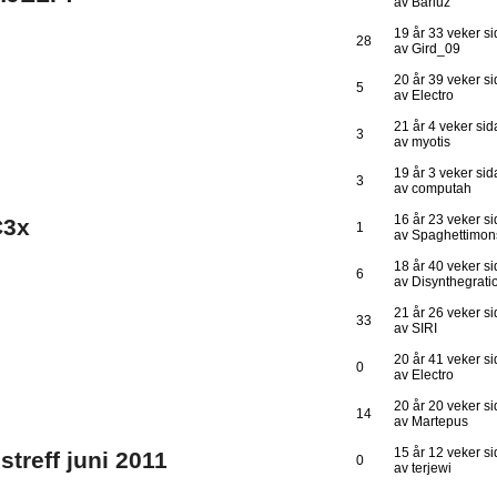
av Bariuz
19 år 33 veker s
28
av Gird_09
20 år 39 veker s
5
av Electro
21 år 4 veker si
3
av myotis
19 år 3 veker si
3
av computah
16 år 23 veker s
C3x
1
av Spaghettimon
18 år 40 veker s
6
av Disynthegrati
21 år 26 veker s
33
av SIRI
20 år 41 veker s
0
av Electro
20 år 20 veker s
14
av Martepus
15 år 12 veker s
treff juni 2011
0
av terjewi