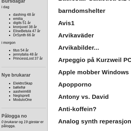
Bursdagar
i dag
barndomshelter
dashing 48 år
emilia_
Avis1
digits 51 år
kronjuvel 38 år
EliseBetula 47 år
Arvikaväder
DrSynth 66 år
i morgon
Arvikabilder...
titus 54 år
jennytalia 48 år
Arpeggio på Kurzweil P
PrincessLost 37 år
Apple mobber Windows
Nye brukarar
Apopporno
ElektroSkap
bøllefrø
aasheim68
Antony vs. David
Neglsprett
ModuloOne
Anti-koffein?
Pålogga no
Analog synth reperasjons
0 brukarar
og
19 gjestar
er
pålogga.