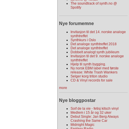
The soundtrack of synth.no @
Spotify
Nye forumemne
Invitasjon til det 14. norske analoge
synthtreffet
Synthkurs i Oslo
Det analoge synthtreffet 2018
Det analoge synthtreffet
Dobbelt analogt synth jubileum
Invitasjon til det 9. norske analoge
synthtreffet
Hjelp til synth bygging.
Ny norsk EBM label med første
release: White Trash Wankers
Selger korg triton studio
CD & Vinyl records for sale
more
Nye bloggpostar
Soif de la vie - fetisj kitsch vinyl
Medlem i 15 år og 32 uker
Debut Single: Jan Berg Always
Crashing the Same Car
Midnight Magic
Fantasy Radio