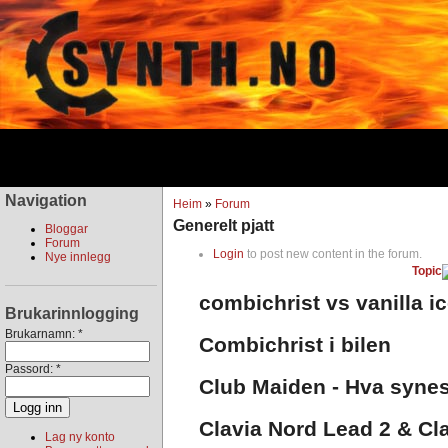
Navigation
Heim
»
Forum
Generelt pjatt
Bloggar
Forum
Login
to post new content in the forum.
Nye innlegg
Topic
combichrist vs vanilla i
Brukarinnlogging
Brukarnamn:
*
Combichrist i bilen
Passord:
*
Club Maiden - Hva syne
Clavia Nord Lead 2 & Cl
Lag ny konto