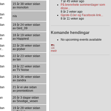
7 år 45 veker ago
idan
15 år 38 veker sidan
På brennhete sommerdager som
av monoton
disse...
8 år 2 veker ago
idan
Gjeste-DJer og Facebook-link...
n/a
on
8 år 11 veker ago
idan
19 år 24 veker sidan
av Gird_09
Komande hendingar
idan
18 år 19 veker sidan
on
av Happiest
No upcoming events available
idan
22 år 28 veker sidan
...
av gryber
meir
idan
22 år 23 veker sidan
av Ian
idan
18 år 22 veker sidan
av TV Noise
idan
19 år 36 veker sidan
av zandra
idan
21 år ei uke sidan
av premieklovn
dan
20 år 3 dagar sidan
av Snodige_vesen
idan
19 år 28 veker sidan