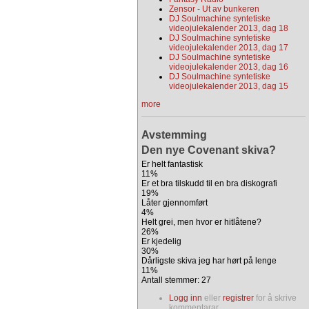
Zensor - Ut av bunkeren
DJ Soulmachine syntetiske
videojulekalender 2013, dag 18
DJ Soulmachine syntetiske
videojulekalender 2013, dag 17
DJ Soulmachine syntetiske
videojulekalender 2013, dag 16
DJ Soulmachine syntetiske
videojulekalender 2013, dag 15
more
Avstemming
Den nye Covenant skiva?
Er helt fantastisk
11%
Er et bra tilskudd til en bra diskografi
19%
Låter gjennomført
4%
Helt grei, men hvor er hitlåtene?
26%
Er kjedelig
30%
Dårligste skiva jeg har hørt på lenge
11%
Antall stemmer: 27
Logg inn
eller
registrer
for å skrive
kommentarar.