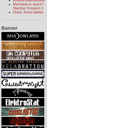
Antallanslåelsesspill
ManOwar in space?
Starship Troopers 3
Grace Jones faktisk
Banner