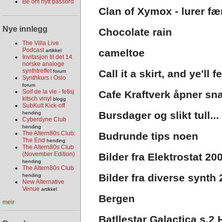
Be om nytt passord
Clan of Xymox - lurer fær
Nye innlegg
Chocolate rain
The Villa Live
Podcast
cameltoe
artikkel
Invitasjon til det 14.
norske analoge
synthtreffet
Call it a skirt, and ye'll
forum
Synthkurs i Oslo
forum
Soif de la vie - fetisj
Cafe Kraftverk åpner sna
kitsch vinyl
blogg
SubKult Kick-off
Bursdager og slikt tull...
hending
Cyberdyne Club
hending
The Altern80s Club:
Budrunde tips noen
The End
hending
The Altern80s Club
(November Edition)
Bilder fra Elektrostat 20
hending
The Altern80s Club
Bilder fra diverse synth
hending
New Alternative
Venue
artikkel
Bergen
meir
Batllestar Galactica s.2