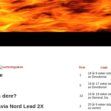
Svar
Laga
18 år 9 veker si
ce
1
av Devotional
19 år 17 veker s
5
av Devotional
19 år 19 veker s
s dere?
32
av General Joy
20 år 9 veker si
avia Nord Lead 2X
2
av vectorr