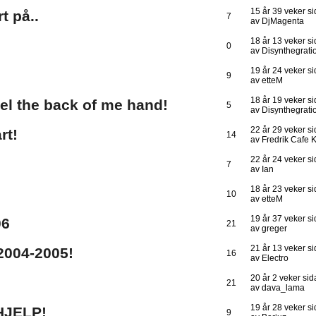
15 år 39 veker s
t på..
7
av DjMagenta
18 år 13 veker s
0
av Disynthegrati
19 år 24 veker s
9
av etteM
18 år 19 veker s
 feel the back of me hand!
5
av Disynthegrati
22 år 29 veker s
rt!
14
av Fredrik Cafe Kr
22 år 24 veker s
7
av Ian
18 år 23 veker s
10
av etteM
19 år 37 veker s
06
21
av greger
21 år 13 veker s
 2004-2005!
16
av Electro
20 år 2 veker si
21
av dava_lama
19 år 28 veker s
 HJELP!
9