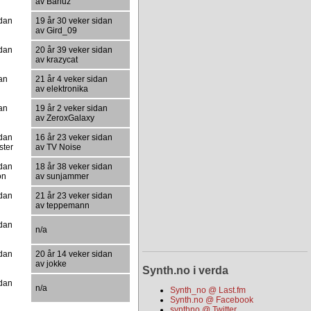
av Bariuz
idan
19 år 30 veker sidan
av Gird_09
idan
20 år 39 veker sidan
av krazycat
dan
21 år 4 veker sidan
av elektronika
dan
19 år 2 veker sidan
av ZeroxGalaxy
idan
16 år 23 veker sidan
ster
av TV Noise
idan
18 år 38 veker sidan
on
av sunjammer
idan
21 år 23 veker sidan
av teppemann
idan
n/a
idan
20 år 14 veker sidan
av jokke
Synth.no i verda
idan
n/a
Synth_no @ Last.fm
Synth.no @ Facebook
synthno @ Twitter