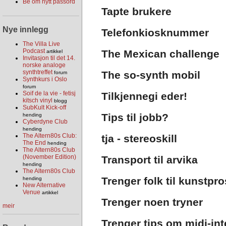
Be om nytt passord
Tapte brukere
Nye innlegg
Telefonkiosknummer
The Villa Live
Podcast
The Mexican challenge
artikkel
Invitasjon til det 14.
norske analoge
synthtreffet
The so-synth mobil
forum
Synthkurs i Oslo
forum
Soif de la vie - fetisj
Tilkjennegi eder!
kitsch vinyl
blogg
SubKult Kick-off
Tips til jobb?
hending
Cyberdyne Club
hending
The Altern80s Club:
tja - stereoskill
The End
hending
The Altern80s Club
(November Edition)
Transport til arvika
hending
The Altern80s Club
Trenger folk til kunstpro
hending
New Alternative
Venue
artikkel
Trenger noen tryner
meir
Trenger tips om midi-int