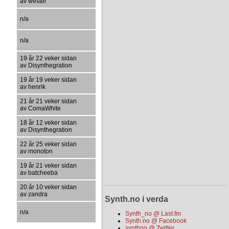
av wester
n/a
n/a
19 år 22 veker sidan
av Disynthegration
19 år 19 veker sidan
av henrik
21 år 21 veker sidan
av ComaWhite
18 år 12 veker sidan
av Disynthegration
22 år 25 veker sidan
av monoton
19 år 21 veker sidan
av batcheeba
20 år 10 veker sidan
av zandra
Synth.no i verda
n/a
Synth_no @ Last.fm
Synth.no @ Facebook
synthno @ Twitter