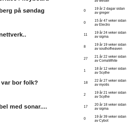
av wester
19 år 2 dagar sidan
berg på søndag
0
av greger
15 år 47 veker sidan
0
av Electro
19 år 24 veker sidan
nettverk..
11
av sigma
19 år 19 veker sidan
8
av southofheaven
21 år 22 veker sidan
27
av ComaWhite
18 år 12 veker sidan
1
av Scythe
22 år 27 veker sidan
ar bor folk?
18
av myotis
19 år 21 veker sidan
2
av Scythe
20 år 18 veker sidan
bel med sonar....
17
av sigma
19 år 39 veker sidan
0
av Cybot