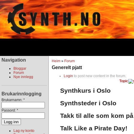
Navigation
Heim
»
Forum
Generelt pjatt
Bloggar
Forum
Login
to post new content in the forum.
Nye innlegg
Topic
Synthkurs i Oslo
Brukarinnlogging
Brukarnamn:
*
Synthsteder i Oslo
Passord:
*
Takk til alle som kom på
Talk Like a Pirate Day!
Lag ny konto