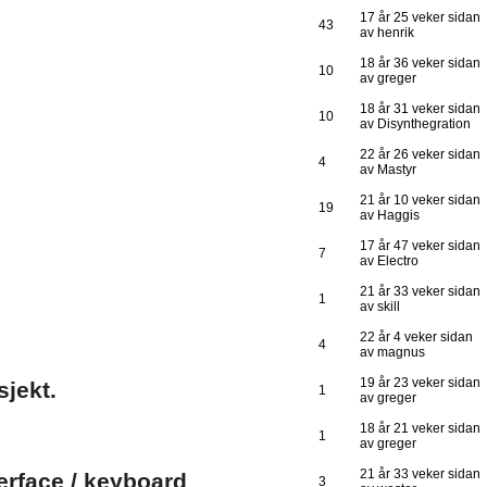
17 år 25 veker sidan
43
av henrik
18 år 36 veker sidan
10
av greger
18 år 31 veker sidan
10
av Disynthegration
22 år 26 veker sidan
4
av Mastyr
21 år 10 veker sidan
19
av Haggis
17 år 47 veker sidan
7
av Electro
21 år 33 veker sidan
1
av skill
22 år 4 veker sidan
4
av magnus
19 år 23 veker sidan
sjekt.
1
av greger
18 år 21 veker sidan
1
av greger
21 år 33 veker sidan
erface / keyboard
3