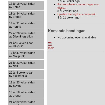
7 år 45 veker ago
17 år 18 veker sidan
På brennhete sommerdager som
av Esme
disse...
8 år 2 veker ago
18 år 34 veker sidan
Gjeste-DJer og Facebook-link...
av greger
8 år 11 veker ago
18 år 31 veker sidan
av henrik
Komande hendingar
22 år 26 veker sidan
av Disynthegration
No upcoming events available
21 år 6 veker sidan
av IZHOLO
meir
17 år 47 veker sidan
av Mallpunk
21 år 33 veker sidan
av skill
22 år 4 veker sidan
av elektronika
19 år 23 veker sidan
av Scythe
18 år 19 veker sidan
av greger
21 år 32 veker sidan