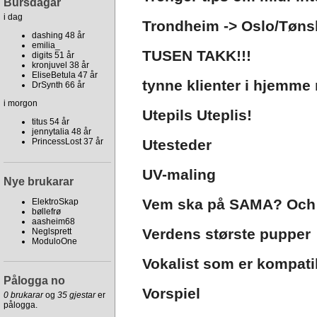
Bursdagar
i dag
Trondheim -> Oslo/Tøns
dashing 48 år
emilia_
TUSEN TAKK!!!
digits 51 år
kronjuvel 38 år
EliseBetula 47 år
tynne klienter i hjemme 
DrSynth 66 år
i morgon
Utepils Uteplis!
titus 54 år
jennytalia 48 år
Utesteder
PrincessLost 37 år
UV-maling
Nye brukarar
Vem ska på SAMA? Och v
ElektroSkap
bøllefrø
aasheim68
Verdens største pupper
Neglsprett
ModuloOne
Vokalist som er kompati
Pålogga no
Vorspiel
0 brukarar
og
35 gjestar
er
pålogga.