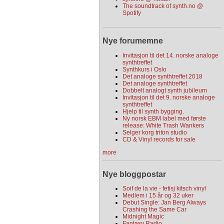
The soundtrack of synth.no @
Spotify
Nye forumemne
Invitasjon til det 14. norske analoge
synthtreffet
Synthkurs i Oslo
Det analoge synthtreffet 2018
Det analoge synthtreffet
Dobbelt analogt synth jubileum
Invitasjon til det 9. norske analoge
synthtreffet
Hjelp til synth bygging.
Ny norsk EBM label med første
release: White Trash Wankers
Selger korg triton studio
CD & Vinyl records for sale
more
Nye bloggpostar
Soif de la vie - fetisj kitsch vinyl
Medlem i 15 år og 32 uker
Debut Single: Jan Berg Always
Crashing the Same Car
Midnight Magic
Fantasy Radio