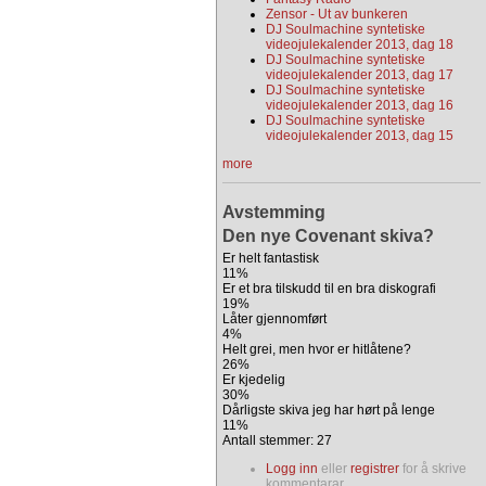
Zensor - Ut av bunkeren
DJ Soulmachine syntetiske
videojulekalender 2013, dag 18
DJ Soulmachine syntetiske
videojulekalender 2013, dag 17
DJ Soulmachine syntetiske
videojulekalender 2013, dag 16
DJ Soulmachine syntetiske
videojulekalender 2013, dag 15
more
Avstemming
Den nye Covenant skiva?
Er helt fantastisk
11%
Er et bra tilskudd til en bra diskografi
19%
Låter gjennomført
4%
Helt grei, men hvor er hitlåtene?
26%
Er kjedelig
30%
Dårligste skiva jeg har hørt på lenge
11%
Antall stemmer: 27
Logg inn
eller
registrer
for å skrive
kommentarar.