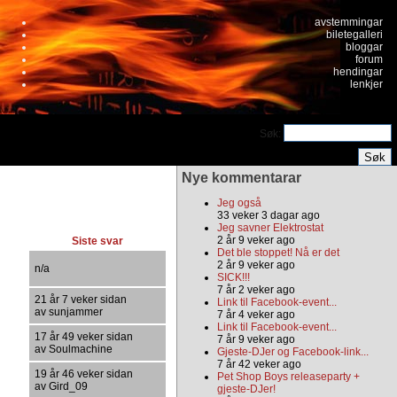
avstemmingar
biletegalleri
bloggar
forum
hendingar
lenkjer
Søk:
Nye kommentarar
Jeg også
33 veker 3 dagar ago
Jeg savner Elektrostat
2 år 9 veker ago
Siste svar
Det ble stoppet! Nå er det
2 år 9 veker ago
n/a
SICK!!!
7 år 2 veker ago
21 år 7 veker sidan
Link til Facebook-event...
av sunjammer
7 år 4 veker ago
Link til Facebook-event...
17 år 49 veker sidan
7 år 9 veker ago
av Soulmachine
Gjeste-DJer og Facebook-link...
7 år 42 veker ago
19 år 46 veker sidan
Pet Shop Boys releaseparty +
av Gird_09
gjeste-DJer!