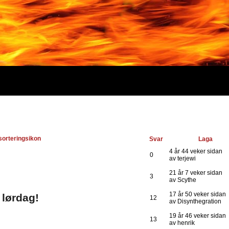
Svar
Laga
4 år 44 veker sidan
0
av terjewi
21 år 7 veker sidan
3
av Scythe
17 år 50 veker sidan
 lørdag!
12
av Disynthegration
19 år 46 veker sidan
13
av henrik