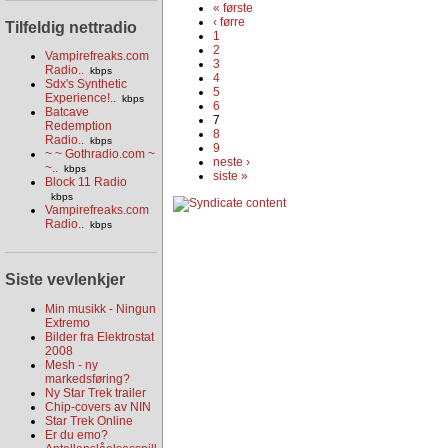
« første
‹ førre
Tilfeldig nettradio
1
2
Vampirefreaks.com
3
Radio..
kbps
4
Sdx's Synthetic
5
Experience!..
kbps
6
Batcave
7
Redemption
8
Radio..
kbps
9
~ ~ Gothradio.com ~
neste ›
~..
kbps
siste »
Block 11 Radio
kbps
Vampirefreaks.com
Radio..
kbps
Siste vevlenkjer
Min musikk - Ningun
Extremo
Bilder fra Elektrostat
2008
Mesh - ny
markedsføring?
Ny Star Trek trailer
Chip-covers av NIN
Star Trek Online
Er du emo?